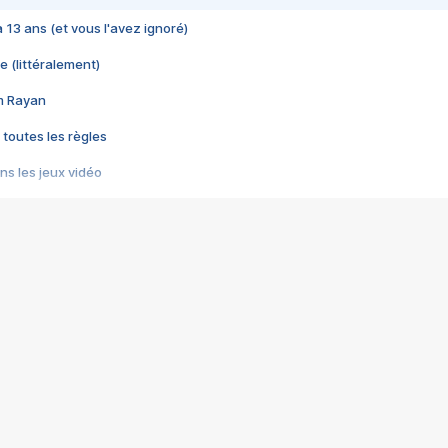
 a 13 ans (et vous l'avez ignoré)
e (littéralement)
im Rayan
 toutes les règles
s les jeux vidéo
us choquant de Rockstar ? - Le scandale BULLY
e plus moche de Steam
du RÊVE tourne au CAUCHEMAR
pendant 8 heures
it… à tort
umiliés par un jeu vidéo
ire - Final Fantasy 8