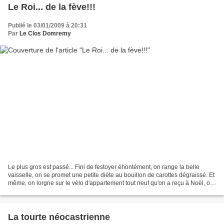
Le Roi... de la fève!!!
Publié le 03/01/2009 à 20:31
Par
Le Clos Domremy
Le plus gros est passé... Fini de festoyer éhontément, on range la belle
vaisselle, on se promet une petite diète au bouillon de carottes dégraissé. Et
même, on lorgne sur le vélo d'appartement tout neuf qu'on a reçu à Noël, on
se donne 3 semaines pour...
La tourte néocastrienne