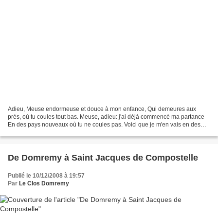
Adieu, Meuse endormeuse et douce à mon enfance, Qui demeures aux
prés, où tu coules tout bas. Meuse, adieu: j'ai déjà commencé ma partance
En des pays nouveaux où tu ne coules pas. Voici que je m'en vais en des
pays nouveaux: Je ferai la bataille et passerai...
De Domremy à Saint Jacques de Compostelle
Publié le 10/12/2008 à 19:57
Par
Le Clos Domremy