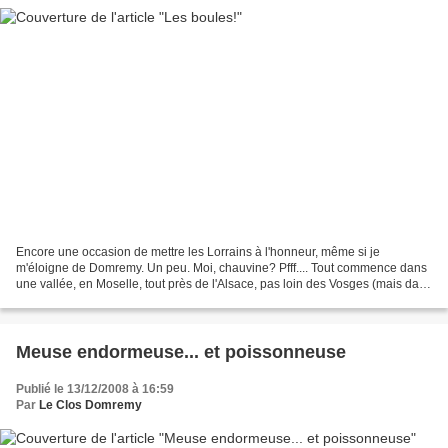
Encore une occasion de mettre les Lorrains à l'honneur, même si je
m'éloigne de Domremy. Un peu. Moi, chauvine? Pfff.... Tout commence dans
une vallée, en Moselle, tout près de l'Alsace, pas loin des Vosges (mais dans
le massif, en fait), pas trop loin...
Meuse endormeuse... et poissonneuse
Publié le 13/12/2008 à 16:59
Par
Le Clos Domremy